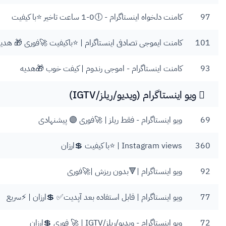
97
کامنت دلخواه اینستاگرام - 🕕0-1 ساعت تاخیر ⭐️با کیفیت
101
کامنت ایموجی تصادفی اینستاگرام | ⭐️باکیفیت 🚀فوری 🎁 هدی
93
کامنت اینستاگرام - اموجی رندوم | کیفت خوب 🎁هدیه
ویو اینستاگرام (ویدیو/ریلز/IGTV)
69
ویو اینستاگرام - فقط ریلز | 🚀فوری 🟣 پیشنهادی
360
Instagram views | ⭐️با کیفیت 💲ارزان
92
ویو اینستاگرام |🔻بدون ریزش |🚀فوری
77
ویو اینستاگرام | قابل استفاده بعد آپدیت✅ 💲ارزان | ⚡️سریع
72
ویو اینستاگرام - ویدیو/ریلز/IGTV | 🚀 فوری 💲ارزان