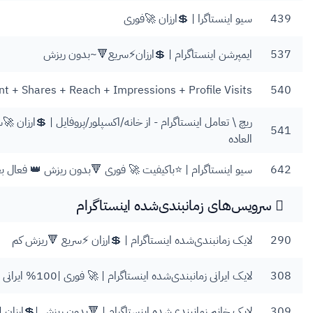
439
سیو اینستاگرا | 💲ارزان 🚀فوری
537
ایمپرشن اینستاگرام | 💲ارزان⚡️سریع🔻~بدون ریزش
 + Shares + Reach + Impressions + Profile Visits
540
ریچ \ تعامل اینستاگرام - از خانه/اکسپلور/پروفایل | 💲ارزان
541
العاده
642
سیو اینستاگرام | ⭐️باکیفیت 🚀 فوری 🔻بدون ریزش 👑 فعال بع
سرویس‌های زمانبندی‌شده اینستاگرام
290
لایک زمانبندی‌شده اینستاگرام | 💲ارزان ⚡️سریع 🔻ریزش کم
308
لایک ایرانی زمانبندی‌شده اینستاگرام | 🚀 فوری |100% ایرانی |🔻بدون ریزش |💲 ارزان
309
لایک خانم زمانبندی‌شده اینستاگرام | 🔻بدون ریزش |💲ارزان | 🚀فوری I 100% 