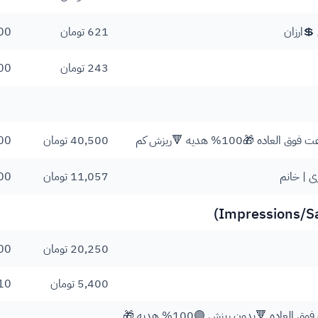
621 تومان
00
243 تومان
00
🎁100% هدیه 🔻ریزش کم
40,500 تومان
00
ی | خانم
11,057 تومان
00
20,250 تومان
00
5,400 تومان
10
تعامل اینستاگرام - از خانه/اکسپلور/پروفایل | 💲ارزان 🚀سرعت فوق العاده 🔻بدون ریزش 🟣100% هدیه 🎁