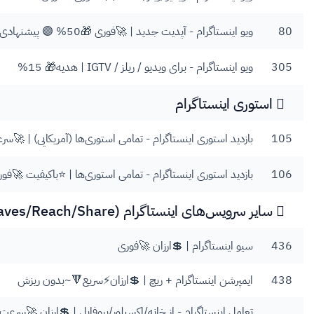
80
ویو اینستاگرام - آپدیت جدید | 🚀فوری 🎁50% 🟣 پیشنهادی 💲ارزان
305
ویو اینستاگرام - برای ویدیو / ریلز / IGTV | هدیه🎁 15%
استوری اینستاگرام
105
بازدید استوری اینستاگرام - تمامی استوری‌ها (آمریکایی) | 🚀سرعت فوق العاده 
106
بازدید استوری اینستاگرام - تمامی استوری‌ها | ⭐️باکیفیت 🚀فور
سایر سرویس‌های اینستاگرام (Impressions/Saves/Reach/Share)
436
سیو اینستاگرام | 💲ارزان 🚀فوری
438
ایمپرشن اینستاگرام + ریچ | 💲ارزان⚡️سریع🔻~بدون ریزش