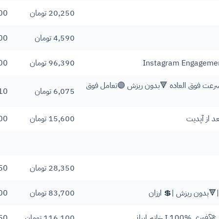
20,250 تومان
00
4,590 تومان
00
Instagram Engagement
96,390 تومان
00
 🚀سرعت فوق العاده 🔻بدون ریزش 🟣تعامل فوق
6,075 تومان
10
د از آپدیت
15,600 تومان
00
28,350 تومان
50
83,700 تومان
00
خانم ایرانی
116,100 تومان
50